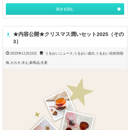
続きを読む
★内容公開★クリスマス潤いセット2025（その
3）
2025年11月22日
うるおいニュース
,
うるおい成分
,
うるおい目的別指
南
,
カカオ
,
冷え
,
新商品
,
生姜