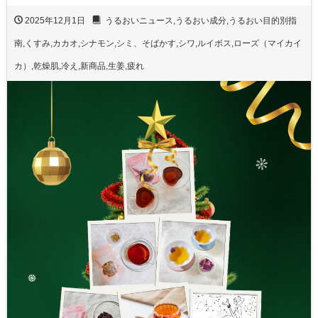
2025年12月1日
うるおいニュース
,
うるおい成分
,
うるおい目的別指
南
,
くすみ
,
カカオ
,
シナモン
,
シミ、そばかす
,
シワ
,
ルイボス
,
ローズ（マイカイ
カ）
,
乾燥肌
,
冷え
,
新商品
,
生姜
,
疲れ