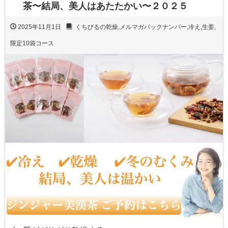
茶〜結局、美人はあたたかい〜２０２５
2025年11月1日
くちびるの乾燥
,
メルマガバックナンバー
,
冷え
,
生姜
,
限定10袋コース