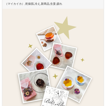
（マイカイカ）
,
乾燥肌
,
冷え
,
新商品
,
生姜
,
疲れ