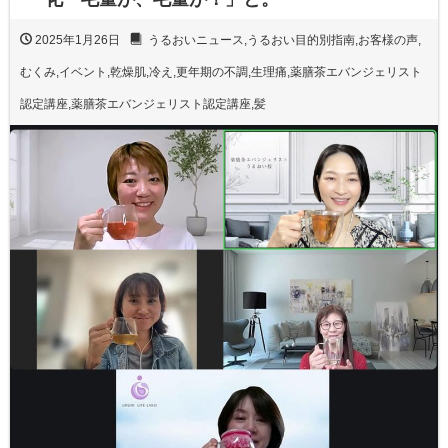
2025年1月26日
うるおいニュース
,
うるおい目的別指南
,
お客様の声
,
むくみ
,
イベント
,
乾燥肌
,
冷え
,
更年期の不調
,
生理痛
,
薬膳茶エバンジェリスト
認定講座
,
薬膳茶エバンジェリスト認定講座
,
髪