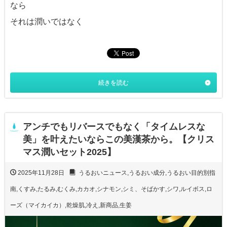
なら
それは潤いではなく
続きを読む
アンチでもリバースでもなく「タイムレスな
美」を叶えたいならこの美漢茶から。【クリス
マス潤いセット2025】
2025年11月28日
うるおいニュース
,
うるおい成分
,
うるおい目的別指
南
,
くすみ
,
たるみ
,
むくみ
,
カカオ
,
シナモン
,
シミ、そばかす
,
シワ
,
ルイボス
,
ロ
ーズ（マイカイカ）
,
乾燥肌
,
冷え
,
新商品
,
生姜