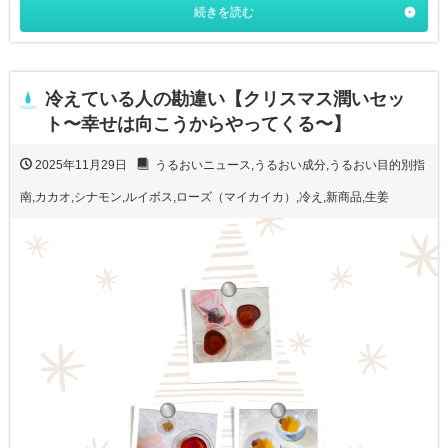
続きを読む
冷えている人の勘違い【クリスマス潤いセッ
ト〜幸せは向こうからやってくる〜】
2025年11月29日
うるおいニュース
,
うるおい成分
,
うるおい目的別指
南
,
カカオ
,
シナモン
,
ルイボス
,
ローズ（マイカイカ）
,
冷え
,
新商品
,
生姜