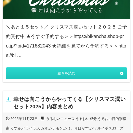
＼あと１５セット／ クリスマス潤いセット２０２５ ご予
約受付中 ★今すぐ予約する＞＞https://bikancha.shop-pr
o.jp/?pid=171682043 ★詳細を見てから予約する＞＞http
s://bi …
続きを読む
幸せは向こうからやってくる【クリスマス潤い
セット2025】内容まとめ
2025年11月23日
うるおいニュース
,
うるおい成分
,
うるおい目的別指
南
,
くすみ
,
イライラ
,
カカオ
,
シナモン
,
シミ、そばかす
,
シワ
,
ルイボス
,
ローズ