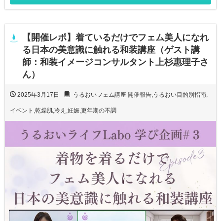
【開催レポ】着ているだけでフェム美人になれ
る日本の美意識に触れる和装講座（ゲスト講
師：和装イメージコンサルタント上杉惠理子さ
ん）
2025年3月17日
うるおいフェム講座 開催報告
,
うるおい目的別指南
,
イベント
,
乾燥肌
,
冷え
,
妊娠
,
更年期の不調