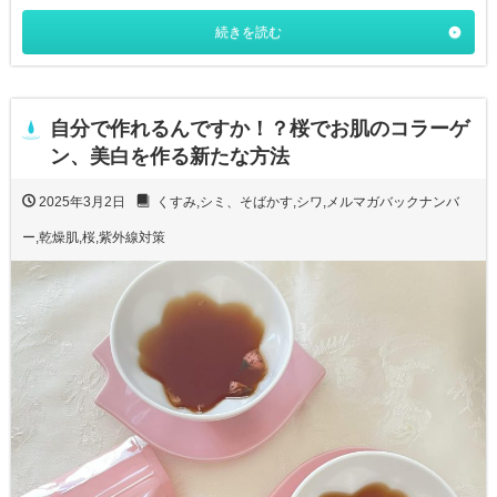
続きを読む
自分で作れるんですか！？桜でお肌のコラーゲ
ン、美白を作る新たな方法
2025年3月2日
くすみ
,
シミ、そばかす
,
シワ
,
メルマガバックナンバ
ー
,
乾燥肌
,
桜
,
紫外線対策