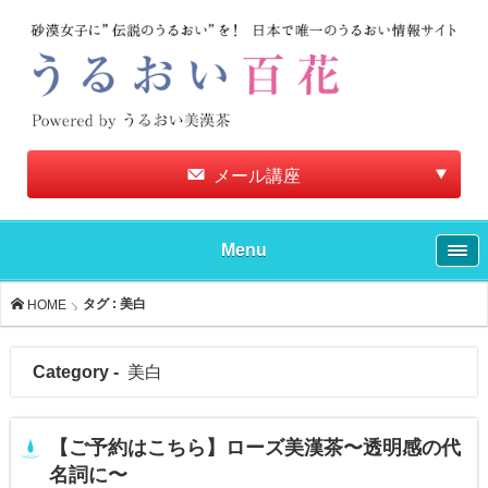
メール講座
Menu
タグ : 美白
HOME
Category -
美白
【ご予約はこちら】ローズ美漢茶〜透明感の代
名詞に〜