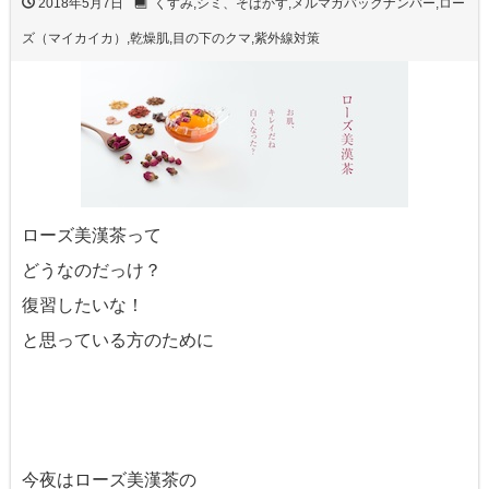
2018年5月7日
くすみ
,
シミ、そばかす
,
メルマガバックナンバー
,
ロー
ズ（マイカイカ）
,
乾燥肌
,
目の下のクマ
,
紫外線対策
ローズ美漢茶って
どうなのだっけ？
復習したいな！
と思っている方のために
今夜はローズ美漢茶の