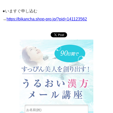
●いますぐ申し込む
→
https://bikancha.shop-pro.jp/?pid=141123562
90日間