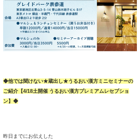
◆他では聞けない★蔵出し★うるおい漢方ミニセミナーの
ご紹介【4/18土開催 うるおい漢方プレミアムレセプショ
ン】◆
昨日までにお伝えした