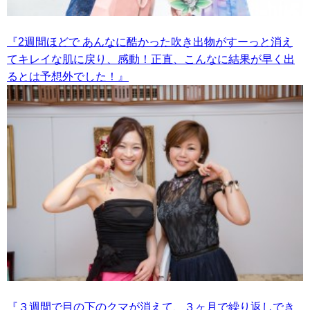
『2週間ほどで あんなに酷かった吹き出物がすーっと消え
てキレイな肌に戻り、感動！正直、こんなに結果が早く出
るとは予想外でした！』
『３週間で目の下のクマが消えて、３ヶ月で繰り返しでき