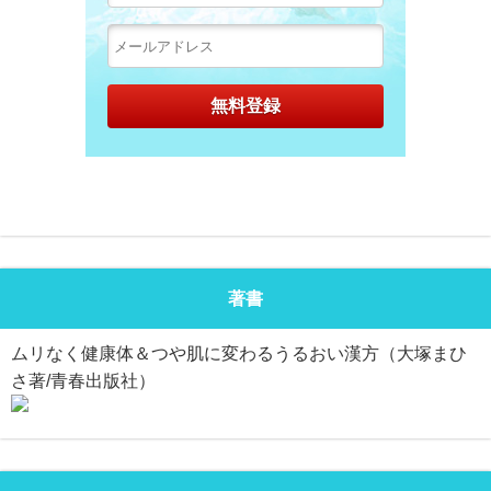
著書
ムリなく健康体＆つや肌に変わるうるおい漢方（大塚まひ
さ著/青春出版社）