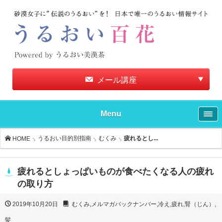
メール講座
Menu
うるおい目的別指南
むくみ
疲れるとし...
HOME
疲れるとしょっぱいものが食べたくなる人の疲れ
の取り方
2019年10月20日
むくみ
,
メルマガバックナンバー
,
冷え
,
疲れ
,
腎（じん）
,
髪