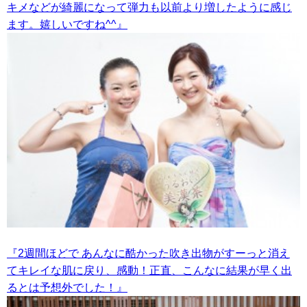
キメなどが綺麗になって弾力も以前より増したように感じ
ます。嬉しいですね^^』
『2週間ほどで あんなに酷かった吹き出物がすーっと消え
てキレイな肌に戻り、感動！正直、こんなに結果が早く出
るとは予想外でした！』