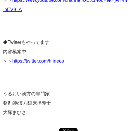
＞＞
https://www.youtube.com/channel/UCX140uF9kPjvHVrl
-bEV9_A
◆Twitterもやってます
内容模索中
＞＞
https://twitter.com/hiineco
うるおい漢方の専門家
薬剤師/漢方臨床指導士
大塚まひさ