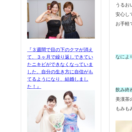
うるお
安心し
お手軽
『３週間で目の下のクマが消え
なによ
て、３ヶ月で繰り返しできてい
たニキビができなくなっていま
した。自分の生き方に自信がも
てるようになり、結婚しまし
た！』
飲み終
美漢茶
もみも