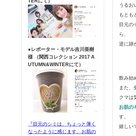
TERにて）
うるお
もとも
目元の
ら、
逆に跡
●レポーター・モデル吉川亜樹
様
（関西コレクション 2017 A
UTUMN&WINTERにて）
飲み始
また、
クマは
お肌の
す。
『目元のシミは、ちょっと薄く
嬉しいで
なったように感じます。お肌の