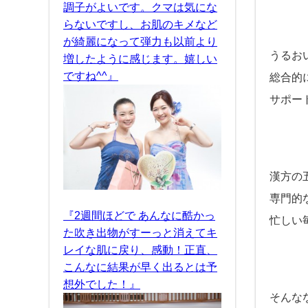
調子がよいです。クマは気にな
らないですし、お肌のキメなど
が綺麗になって弾力も以前より
うるお
増したように感じます。嬉しい
ですね^^』
総合的
サポー
漢方の
専門的
『2週間ほどで あんなに酷かっ
忙しい
た吹き出物がすーっと消えてキ
レイな肌に戻り、感動！正直、
こんなに結果が早く出るとは予
想外でした！』
そんな