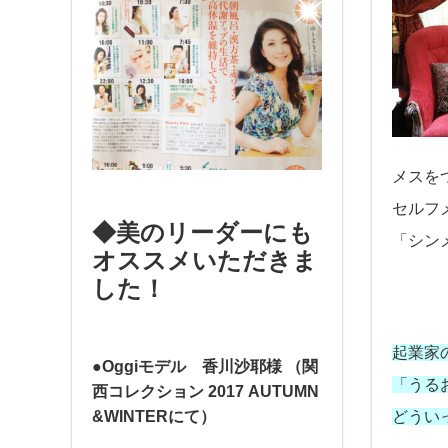
メスを
セルフ
◆美のリーダーにも
「シン
オススメいただきま
した！
起業家
●Oggiモデル 香川沙耶様
（関
「うる
西コレクション 2017 AUTUMN
どうい
&WINTERにて）