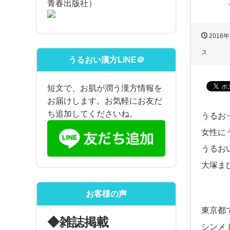
青春出版社）
2016年
ス
うるおい漢方LINE＠
短文で、お肌が潤う漢方情報を
お届けします。お気軽にお友だ
ち追加してくださいね。
うるお
女性に
うるお
大塚ま
お客様の声
東京都
◆雑誌掲載
シンメ