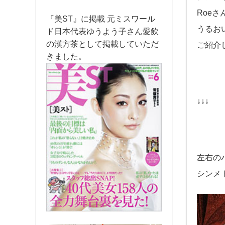
Roe
『美ST』に掲載 元ミスワール
うるお
ド日本代表ゆうよう子さん愛飲
の漢方茶として掲載していただ
ご紹介
きました。
↓↓↓
左右の
シンメ