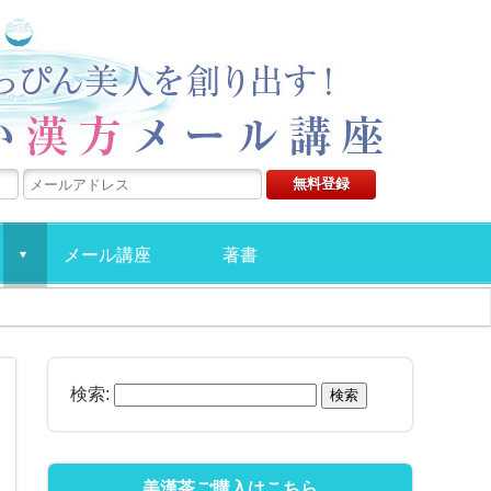
90日間で9
メール講座
著書
d
検索:
美漢茶ご購入はこちら