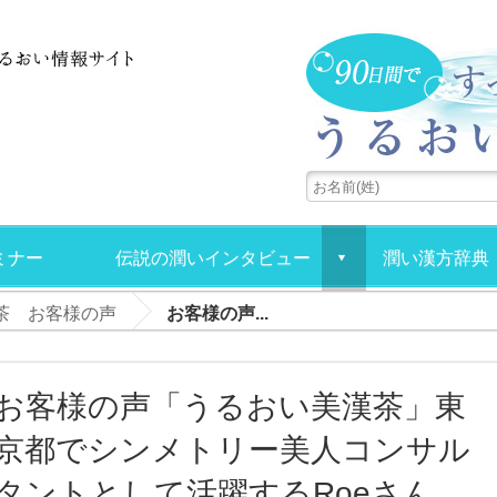
ミナー
伝説の潤いインタビュー
潤い漢方辞典
d
茶 お客様の声
お客様の声...
お客様の声「うるおい美漢茶」東
京都でシンメトリー美人コンサル
タントとして活躍するRoeさん