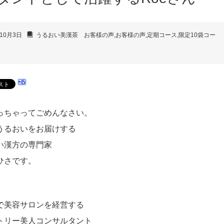
10月3日
うるおい美漢茶 お客様の声
,
お客様の声
,
定期コース
,
限定10袋コー
っちゃってごめんなさい。
うるおいをお届けする
い漢方の専門家
ひさです。
で美容サロンを経営する
トリー美人コンサルタント