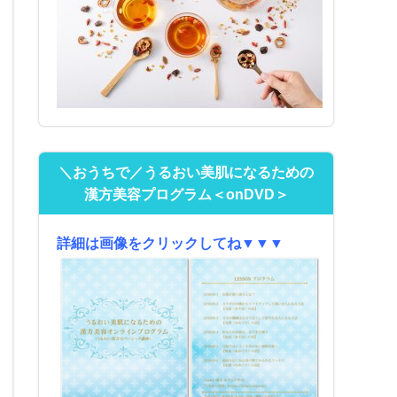
＼おうちで／うるおい美肌になるための
漢方美容プログラム＜onDVD＞
詳細は画像をクリックしてね▼▼▼