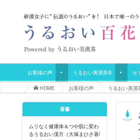
お客様の声
うるおい美漢茶®
セ
d
d
HOME
お客様の声
うるおい美漢
著書
ムリなく健康体＆つや肌に変わ
るうるおい漢方（大塚まひさ著/