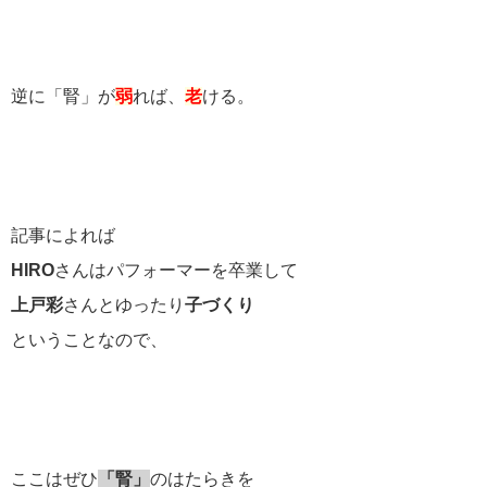
逆に「腎」が
弱
れば、
老
ける。
記事によれば
HIRO
さんはパフォーマーを卒業して
上戸彩
さんとゆったり
子づくり
ということなので、
ここはぜひ
「腎」
のはたらきを