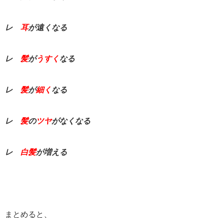
レ
耳
が遠くなる
レ
髪
が
うすく
なる
レ
髪
が
細く
なる
レ
髪
の
ツヤ
がなくなる
レ
白髪
が増える
まとめると、