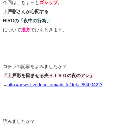
今回は、ちょっと
ゴシップ
。
上戸彩さんが心配する
HIROの
「夜中の行為」
について
漢方
でひもときます。
コチラの記事をよみましたか？
「上戸彩を悩ませる夫ＨＩＲＯの夜のアレ」
→
http://news.livedoor.com/article/detail/8400422/
読みましたか？