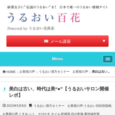
メール講座
Menu
お客様の声
うるおい漢方セミナー お客様の声
美白は古い...
HOME
美白は古い、時代は美“●”【うるおいサロン開催
レポ】
2023年5月9日
うるおい漢方セミナー お客様の声
,
うるおい目的別指南
,
お客様の声
,
くすみ
,
シミ、そばかす
,
ネイル
,
乾燥肌
,
目の乾燥
,
紫外線対策