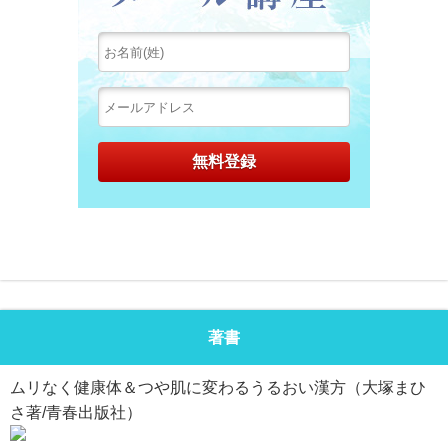
著書
ムリなく健康体＆つや肌に変わるうるおい漢方（大塚まひ
さ著/青春出版社）